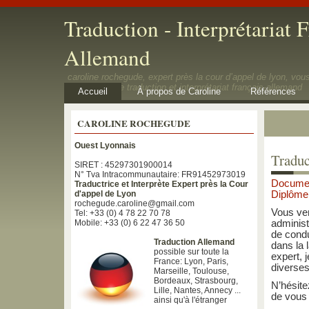
Traduction - Interprétariat F
Allemand
caroline rochegude, expert près la cour d’appel de lyon, vo
prestations de traduction et interprétariat français-allemand
Accueil
À propos de Caroline
Références
CAROLINE ROCHEGUDE
Ouest Lyonnais
Traduc
SIRET : 45297301900014
N° Tva Intracommunautaire: FR91452973019
Document
Traductrice et Interprète Expert près la Cour
d'appel de Lyon
Diplôme;
rochegude.caroline@gmail.com
Vous ven
Tel: +33 (0) 4 78 22 70 78
Mobile: +33 (0) 6 22 47 36 50
administ
de condu
Traduction Allemand
dans la 
possible sur toute la
expert, 
France: Lyon, Paris,
diverses
Marseille, Toulouse,
Bordeaux, Strasbourg,
N’hésite
Lille, Nantes, Annecy ...
de vous 
ainsi qu'à l'étranger