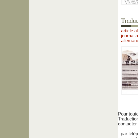
Traduc
article 
journal 
alleman
Pour tout
Traduction
contacter
- par tél