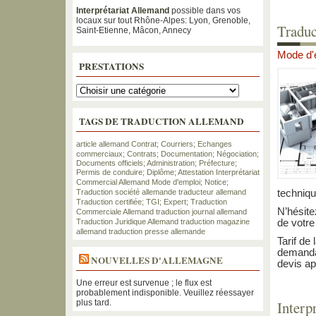
Interprétariat Allemand
possible dans vos
locaux sur tout Rhône-Alpes: Lyon, Grenoble,
Traduc
Saint-Etienne, Mâcon, Annecy
Mode d'e
PRESTATIONS
TAGS DE TRADUCTION ALLEMAND
article allemand
Contrat; Courriers; Echanges
commerciaux;
Contrats; Documentation; Négociation;
Documents officiels; Administration; Préfecture;
Permis de conduire; Diplôme; Attestation
Interprétariat
Commercial Allemand
Mode d'emploi; Notice;
Traduction
société allemande
traducteur allemand
techniqu
Traduction certifiée; TGI; Expert;
Traduction
N’hésite
Commerciale Allemand
traduction journal allemand
Traduction Juridique Allemand
traduction magazine
de votr
allemand
traduction presse allemande
Tarif de 
demandan
NOUVELLES D'ALLEMAGNE
devis ap
Une erreur est survenue ; le flux est
probablement indisponible. Veuillez réessayer
plus tard.
Interp