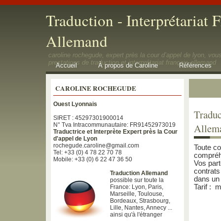
Traduction - Interprétariat F
Allemand
caroline rochegude, expert près la cour d’appel de lyon, vo
prestations de traduction et interprétariat français-allemand
Accueil
À propos de Caroline
Références
CAROLINE ROCHEGUDE
Ouest Lyonnais
Traduc
SIRET : 45297301900014
N° Tva Intracommunautaire: FR91452973019
Allem
Traductrice et Interprète Expert près la Cour
d'appel de Lyon
rochegude.caroline@gmail.com
Toute co
Tel: +33 (0) 4 78 22 70 78
compréhe
Mobile: +33 (0) 6 22 47 36 50
Vos part
contrats
Traduction Allemand
dans un 
possible sur toute la
Tarif : 
France: Lyon, Paris,
Marseille, Toulouse,
Bordeaux, Strasbourg,
Lille, Nantes, Annecy ...
ainsi qu'à l'étranger