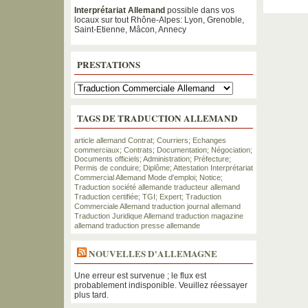
Interprétariat Allemand
possible dans vos
locaux sur tout Rhône-Alpes: Lyon, Grenoble,
Saint-Etienne, Mâcon, Annecy
PRESTATIONS
TAGS DE TRADUCTION ALLEMAND
article allemand
Contrat; Courriers; Echanges
commerciaux;
Contrats; Documentation; Négociation;
Documents officiels; Administration; Préfecture;
Permis de conduire; Diplôme; Attestation
Interprétariat
Commercial Allemand
Mode d'emploi; Notice;
Traduction
société allemande
traducteur allemand
Traduction certifiée; TGI; Expert;
Traduction
Commerciale Allemand
traduction journal allemand
Traduction Juridique Allemand
traduction magazine
allemand
traduction presse allemande
NOUVELLES D'ALLEMAGNE
Une erreur est survenue ; le flux est
probablement indisponible. Veuillez réessayer
plus tard.