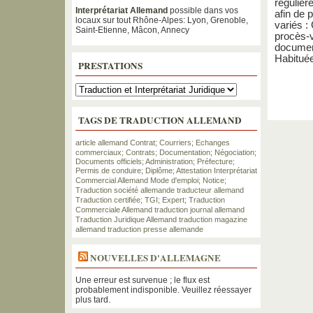
régulièr
Interprétariat Allemand
possible dans vos
afin de 
locaux sur tout Rhône-Alpes: Lyon, Grenoble,
variés :
Saint-Etienne, Mâcon, Annecy
procès-v
document
Habituée
PRESTATIONS
TAGS DE TRADUCTION ALLEMAND
article allemand
Contrat; Courriers; Echanges
commerciaux;
Contrats; Documentation; Négociation;
Documents officiels; Administration; Préfecture;
Permis de conduire; Diplôme; Attestation
Interprétariat
Commercial Allemand
Mode d'emploi; Notice;
Traduction
société allemande
traducteur allemand
Traduction certifiée; TGI; Expert;
Traduction
Commerciale Allemand
traduction journal allemand
Traduction Juridique Allemand
traduction magazine
allemand
traduction presse allemande
NOUVELLES D'ALLEMAGNE
Une erreur est survenue ; le flux est
probablement indisponible. Veuillez réessayer
plus tard.