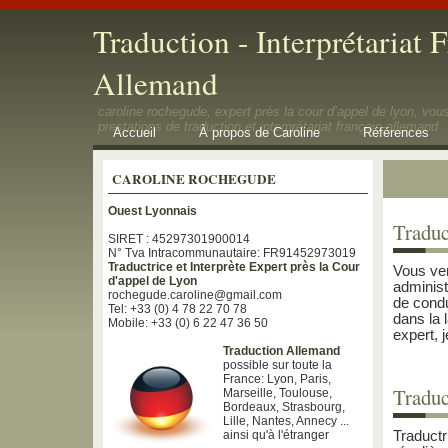
Traduction - Interprétariat F
Allemand
caroline rochegude, expert près la cour d’appel de lyon, vo
prestations de traduction et interprétariat français-allemand
Accueil
À propos de Caroline
Références
CAROLINE ROCHEGUDE
Ouest Lyonnais
Traduc
SIRET : 45297301900014
N° Tva Intracommunautaire: FR91452973019
Traductrice et Interprète Expert près la Cour
Vous ven
d'appel de Lyon
administ
rochegude.caroline@gmail.com
de condu
Tel: +33 (0) 4 78 22 70 78
dans la 
Mobile: +33 (0) 6 22 47 36 50
expert, 
Traduction Allemand
possible sur toute la
France: Lyon, Paris,
Traduc
Marseille, Toulouse,
Bordeaux, Strasbourg,
Lille, Nantes, Annecy ...
ainsi qu'à l'étranger
Traductr